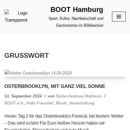
BOOT Hamburg
Zum
Sport, Kultur, Nachbarschaft und
Inhalt
Gastronomie im Billebecken
springen
GRUSSWORT
OSTERBROOKLYN, MIT GANZ VIEL SONNE
14. September 2024
von
Stefan Andreas Malzkorn
BOOT e.V.
,
Hallo Freunde!
,
Musik
,
Veranstaltung
Heute: Tag 2 für das Osterbrooklyn-Festival, bei bestem Wetter
– Das wird schön! Für Eure heißen Herzen haben wir
Feuerschalen, Fleecedecken und gute Musik.