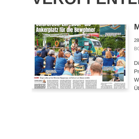
28
BO
D
Pr
Wa
Ü