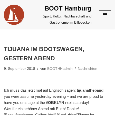
BOOT Hamburg
Zum
Sport, Kultur, Nachbarschaft und
Inhalt
Gastronomie im Billebecken
springen
TIJUANA IM BOOTSWAGEN,
GESTERN ABEND
9. September 2018
von
BOOTHHadmin
Nachrichten
Ich muss das jetzt mal auf Englisch sagen:
tijuanatheband
,
you were assume yesterday evening – and we are proud to
have you on stage at the
#OBKLYN
next saturday!
Was für ein schöner Abend mit Euch! Danke!
[Best_Wordpress_Gallery id=“18″ gal_title=“Tijuana im