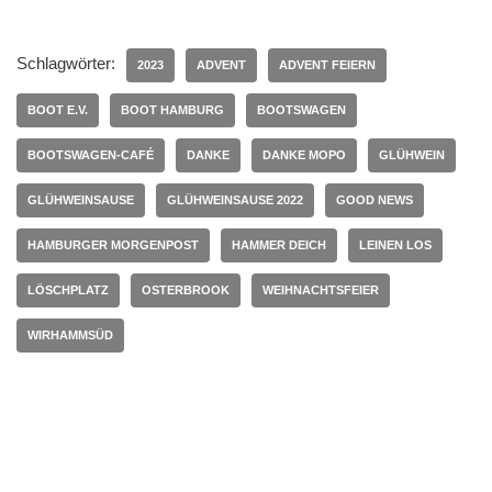
Schlagwörter:
2023
ADVENT
ADVENT FEIERN
BOOT E.V.
BOOT HAMBURG
BOOTSWAGEN
BOOTSWAGEN-CAFÉ
DANKE
DANKE MOPO
GLÜHWEIN
GLÜHWEINSAUSE
GLÜHWEINSAUSE 2022
GOOD NEWS
HAMBURGER MORGENPOST
HAMMER DEICH
LEINEN LOS
LÖSCHPLATZ
OSTERBROOK
WEIHNACHTSFEIER
WIRHAMMSÜD