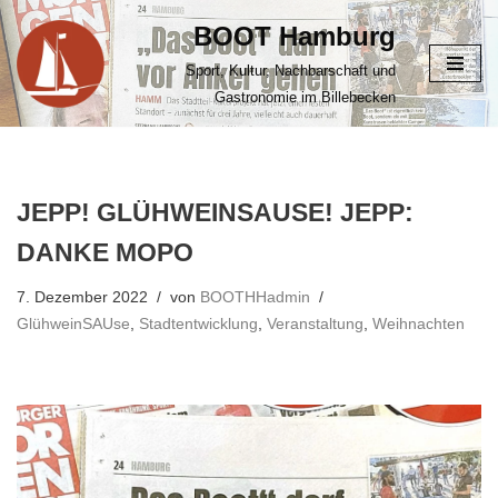
BOOT Hamburg
Zum
Sport, Kultur, Nachbarschaft und
Inhalt
Gastronomie im Billebecken
springen
JEPP! GLÜHWEINSAUSE! JEPP:
DANKE MOPO
7. Dezember 2022
von
BOOTHHadmin
GlühweinSAUse
,
Stadtentwicklung
,
Veranstaltung
,
Weihnachten