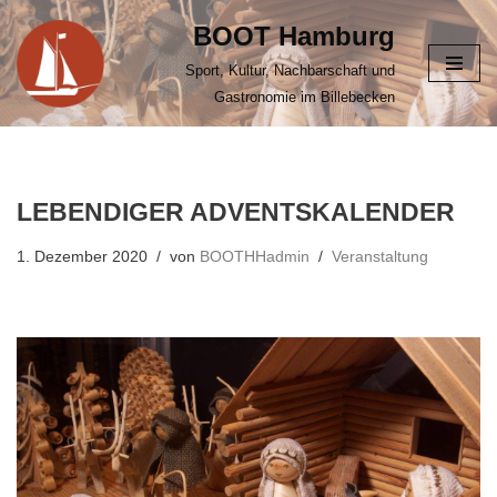
BOOT Hamburg
Zum
Sport, Kultur, Nachbarschaft und
Inhalt
Gastronomie im Billebecken
springen
LEBENDIGER ADVENTSKALENDER
1. Dezember 2020
von
BOOTHHadmin
Veranstaltung