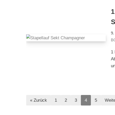
9.
B
1
Ab
un
« Zurück
1
2
3
4
5
Weite