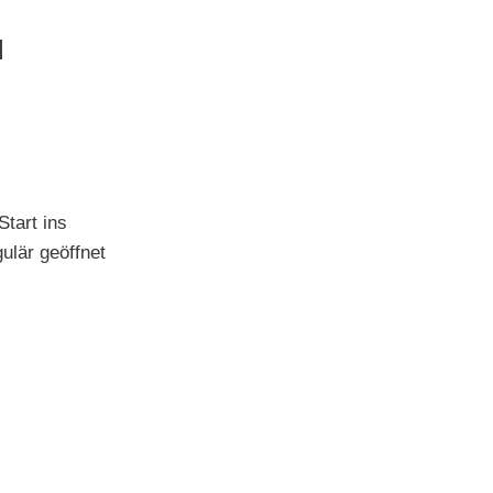
M
tart ins
ulär geöffnet