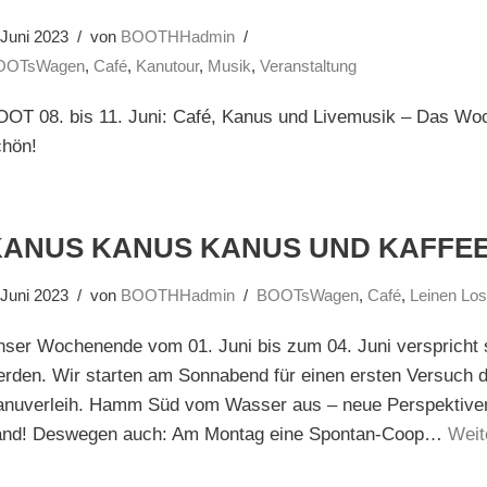
 Juni 2023
von
BOOTHHadmin
OOTsWagen
,
Café
,
Kanutour
,
Musik
,
Veranstaltung
OOT 08. bis 11. Juni: Café, Kanus und Livemusik – Das Wo
chön!
KANUS KANUS KANUS UND KAFFE
 Juni 2023
von
BOOTHHadmin
BOOTsWagen
,
Café
,
Leinen Lo
nser Wochenende vom 01. Juni bis zum 04. Juni verspricht
rden. Wir starten am Sonnabend für einen ersten Versuch 
anuverleih. Hamm Süd vom Wasser aus – neue Perspektiven
and! Deswegen auch: Am Montag eine Spontan-Coop…
Weit