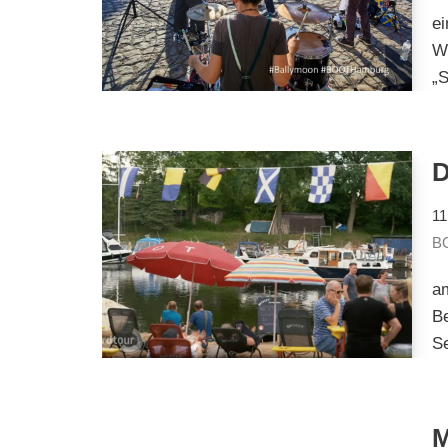
ei
W
„
11
BO
am
Be
S
M