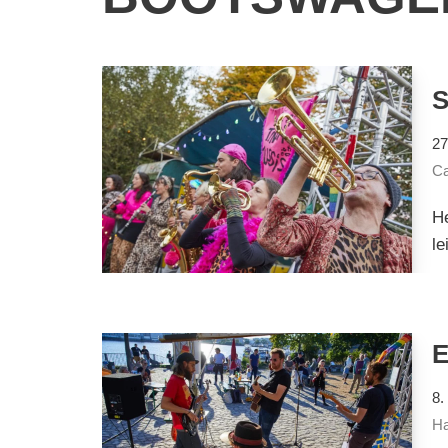
27
Ca
He
le
8.
Ha