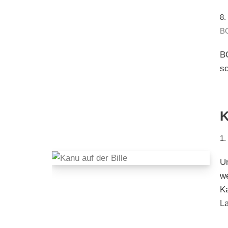
8.
B
B
s
1.
U
we
K
L