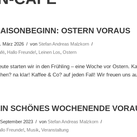
SAISONBEGINN: OSTERN VORAUS
. März 2026
von
Stefan Andreas Malzkorn
fé
,
Hallo Freunde!
,
Leinen Los
,
Ostern
ute starten wir in den Frühling – eine Woche vor Ostern. 
ihen? na klar! Kaffee & Co? auf jeden Fall! Wir freuen uns a
EIN SCHÖNES WOCHENENDE VORA
 September 2023
von
Stefan Andreas Malzkorn
llo Freunde!
,
Musik
,
Veranstaltung