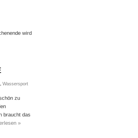
chenende wird
E
s
,
Wassersport
 schön zu
den
 braucht das
erlesen »