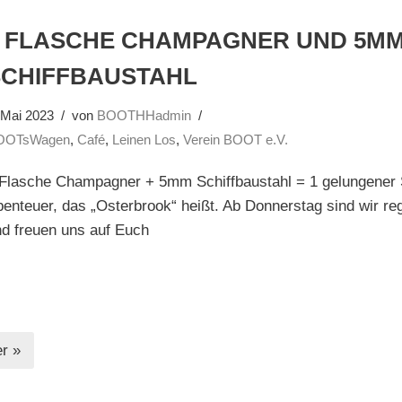
1 FLASCHE CHAMPAGNER UND 5M
SCHIFFBAUSTAHL
 Mai 2023
von
BOOTHHadmin
OOTsWagen
,
Café
,
Leinen Los
,
Verein BOOT e.V.
 Flasche Champagner + 5mm Schiffbaustahl = 1 gelungener S
enteuer, das „Osterbrook“ heißt. Ab Donnerstag sind wir reg
d freuen uns auf Euch
r »