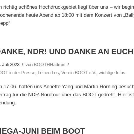
n richtig schönes Hochdruckgebiet liegt über uns – wir begi
ochenende heute Abend ab 18:00 mit dem Konzert von „Bal
Sepp“
DANKE, NDR! UND DANKE AN EUCH
. Juli 2023
von
BOOTHHadmin
OT in der Presse
,
Leinen Los
,
Verein BOOT e.V.
,
wichtige Infos
 17.06. hatten uns Annette Yang und Martin Horning besuch
itrag für die NDR-Nordtour über das BOOT gedreht. Hier ist
endung.
EGA-JUNI BEIM BOOT