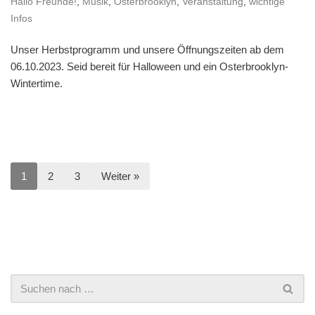
Hallo Freunde!
,
Musik
,
Osterbrooklyn
,
Veranstaltung
,
wichtige
Infos
Unser Herbstprogramm und unsere Öffnungszeiten ab dem
06.10.2023. Seid bereit für Halloween und ein Osterbrooklyn-
Wintertime.
1
2
3
Weiter »