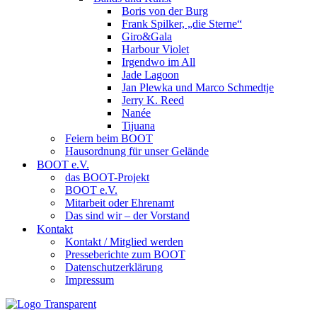
Boris von der Burg
Frank Spilker, „die Sterne“
Giro&Gala
Harbour Violet
Irgendwo im All
Jade Lagoon
Jan Plewka und Marco Schmedtje
Jerry K. Reed
Nanée
Tijuana
Feiern beim BOOT
Hausordnung für unser Gelände
BOOT e.V.
das BOOT-Projekt
BOOT e.V.
Mitarbeit oder Ehrenamt
Das sind wir – der Vorstand
Kontakt
Kontakt / Mitglied werden
Presseberichte zum BOOT
Datenschutzerklärung
Impressum