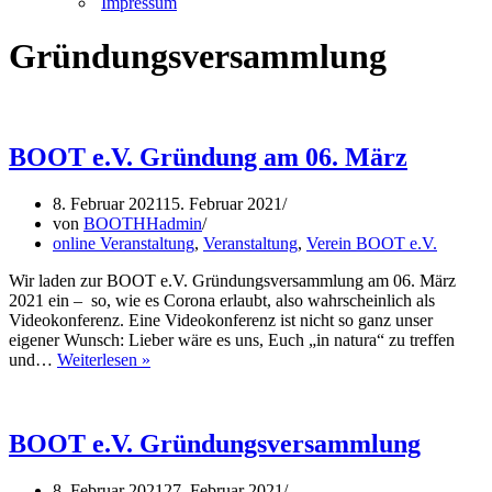
Impressum
Gründungsversammlung
BOOT e.V. Gründung am 06. März
8. Februar 2021
15. Februar 2021
von
BOOTHHadmin
online Veranstaltung
,
Veranstaltung
,
Verein BOOT e.V.
Wir laden zur BOOT e.V. Gründungsversammlung am 06. März
2021 ein – so, wie es Corona erlaubt, also wahrscheinlich als
Videokonferenz. Eine Videokonferenz ist nicht so ganz unser
eigener Wunsch: Lieber wäre es uns, Euch „in natura“ zu treffen
BOOT
und…
Weiterlesen »
e.V.
Gründung
am
06.
BOOT e.V. Gründungsversammlung
März
8. Februar 2021
27. Februar 2021