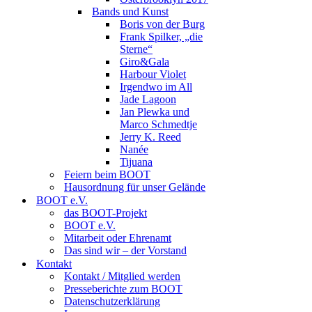
Bands und Kunst
Boris von der Burg
Frank Spilker, „die
Sterne“
Giro&Gala
Harbour Violet
Irgendwo im All
Jade Lagoon
Jan Plewka und
Marco Schmedtje
Jerry K. Reed
Nanée
Tijuana
Feiern beim BOOT
Hausordnung für unser Gelände
BOOT e.V.
das BOOT-Projekt
BOOT e.V.
Mitarbeit oder Ehrenamt
Das sind wir – der Vorstand
Kontakt
Kontakt / Mitglied werden
Presseberichte zum BOOT
Datenschutzerklärung