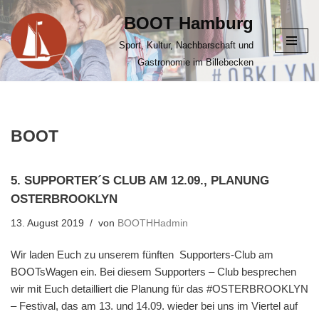
BOOT Hamburg
Zum
Sport, Kultur, Nachbarschaft und
Inhalt
Gastronomie im Billebecken
springen
BOOT
5. SUPPORTER´S CLUB AM 12.09., PLANUNG
OSTERBROOKLYN
13. August 2019
von
BOOTHHadmin
Wir laden Euch zu unserem fünften Supporters-Club am
BOOTsWagen ein. Bei diesem Supporters – Club besprechen
wir mit Euch detailliert die Planung für das #OSTERBROOKLYN
– Festival, das am 13. und 14.09. wieder bei uns im Viertel auf