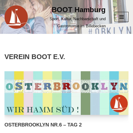
BOOT Hamburg
Zum
Sport, Kultur, Nachbarschaft und
Inhalt
Gastronomie im Billebecken
springen
VEREIN BOOT E.V.
OSTERBROOKLYN NR.6 – TAG 2